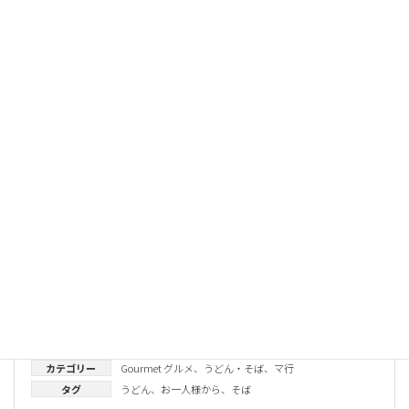
Gourmet グルメ
都そば 新曽根崎店
商店街の真ん中当り、角地のわかりやすい場所にたつのがここ都そば
新曽根崎店です。 おいしくて安くて早いたち食いそばやうどんはもう
皆様におなじみの味です。
カテゴリー
Gourmet グルメ
、
うどん・そば
、
マ行
タグ
うどん
、
お一人様から
、
そば