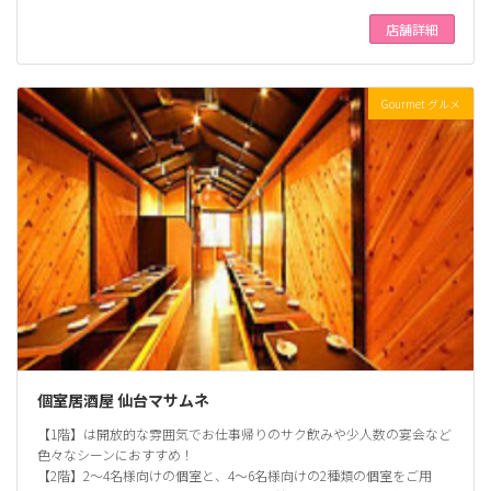
店舗詳細
Gourmet グルメ
個室居酒屋 仙台マサムネ
【1階】は開放的な雰囲気でお仕事帰りのサク飲みや少人数の宴会など
色々なシーンにおすすめ！
【2階】2～4名様向けの個室と、4～6名様向けの2種類の個室をご用