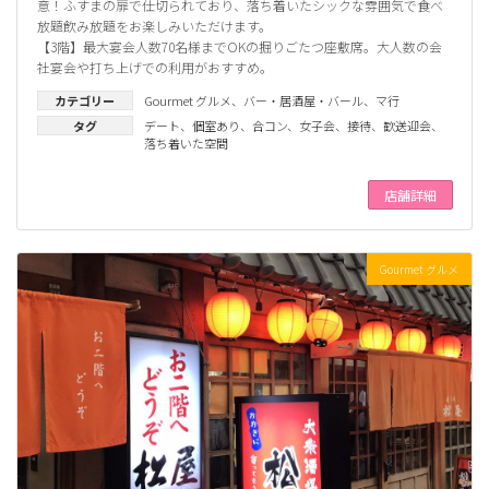
意！ふすまの扉で仕切られており、落ち着いたシックな雰囲気で食べ
放題飲み放題をお楽しみいただけます。
【3階】最大宴会人数70名様までOKの掘りごたつ座敷席。大人数の会
社宴会や打ち上げでの利用がおすすめ。
カテゴリー
Gourmet グルメ
、
バー・居酒屋・バール
、
マ行
タグ
デート
、
個室あり
、
合コン
、
女子会
、
接待
、
歓送迎会
、
落ち着いた空間
店舗詳細
Gourmet グルメ