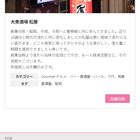
大衆酒場 松屋
創業65年！昭和、平成、令和へと曽根崎と共に歩んできました。辺り
は随分と時代の流れと共に変化しましたが松屋は良い意味で変わらな
い昔のまま、どこか実家に帰ってきたかのような懐かしく、落ち着く
時間を提供できましたら幸いです。
創業当時より変わらぬ味の名物どてやき、お一人様湯豆腐など、その
他色々ございます。
茶碗蒸しは冬期のみです。
カテゴリー
Gourmet グルメ
、
バー・居酒屋・バール
、
マ行
、
和食
タグ
居酒屋
、
昭和
店舗詳細
TOP