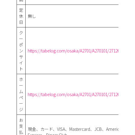
定
休
無し
日
ク
ー
ポ
ン
https://tabelog.com/osaka/A2701/A270101/27126482/dtl
サ
イ
ト
ホ
ー
ム
https://tabelog.com/osaka/A2701/A270101/27126482/
ペ
ー
ジ
お
支
現金、カード、VISA、Mastercard、JCB、American
払
Express、Diners Club