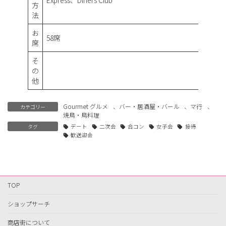
方
法
お
58席
席
そ
の
他
Gourmet グルメ
、
バー・居酒屋・バール
、
マ行
、
カテゴリー
焼鳥・鳥料理
タグ
デート
二次会
合コン
女子会
接待
歓送迎会
TOP
ショップサーチ
商店街について