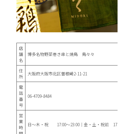
店
舗
博多名物野菜巻き串と焼鳥 鳥々々
名
住
大阪府大阪市北区曽根崎2-11-21
所
電
話
06-4709-8484
番
号
営
業
日～木・祝 17:00～23:00｜金・土・祝前 17:00～26:0
時
間