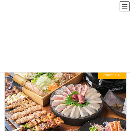
Skip
Skip
to
to
the
the
content
Navigation
梅田
SONEZAKI OHATSUTENJIN DORI Arcade
梅田
Gourmet グルメ