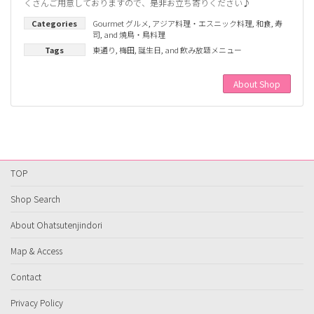
くさんご用意しておりますので、是非お立ち寄りください♪
Categories
Gourmet グルメ
,
アジア料理・エスニック料理
,
和食
,
寿
司
, and
焼鳥・鳥料理
Tags
東通り
,
梅田
,
誕生日
, and
飲み放題メニュー
About Shop
TOP
Shop Search
About Ohatsutenjindori
Map & Access
Contact
Privacy Policy