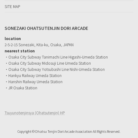
SITE MAP
SONEZAKI OHATSUTENJIN DORI ARCADE
location
2-5-2-15 Sonezaki, Kita-ku, Osaka, JAPAN
nearest station
・Osaka City Subway Tanimachi Line Higashi-Umeda Station
・Osaka City Subway Midosuji Line Umeda Station
・Osaka City Subway Yotsubashi Line Nishi-Umeda Station
・Hankyu Railway Umeda Station
・Hanshin Railway Umeda Station
・JR Osaka Station
Tsuyunotenjinsya (Ohatsutenjin) HP
Copyright © Ohatsu Tenjin Dori Arcade Association All Rights Reserved.