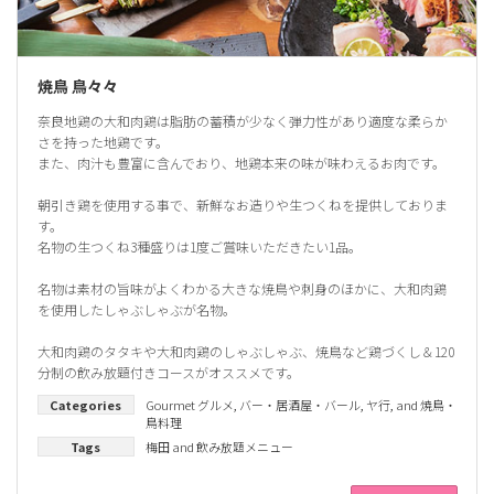
焼鳥 鳥々々
奈良地鶏の大和肉鶏は脂肪の蓄積が少なく弾力性があり適度な柔らか
さを持った地鶏です。
また、肉汁も豊富に含んでおり、地鶏本来の味が味わえるお肉です。
朝引き鶏を使用する事で、新鮮なお造りや生つくねを提供しておりま
す。
名物の生つくね3種盛りは1度ご賞味いただきたい1品。
名物は素材の旨味がよくわかる大きな焼鳥や刺身のほかに、大和肉鶏
を使用したしゃぶしゃぶが名物。
大和肉鶏のタタキや大和肉鶏のしゃぶしゃぶ、焼鳥など鶏づくし＆120
分制の飲み放題付きコースがオススメです。
Categories
Gourmet グルメ
,
バー・居酒屋・バール
,
ヤ行
, and
焼鳥・
鳥料理
Tags
梅田
and
飲み放題メニュー