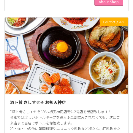
About Shop
Gourmet グルメ
酒ト肴 さしすせそ お初天神店
“酒ト肴さしすせそ”がお初天神商店街に2号店を出店致します！
令和では珍しいボトルキープを導入♪全部飲みきれなくても、次回ご
来店まで当店でボトルを保管致します。
和・洋・中の他に韓国料理やエスニック料理など様々な小皿料理をた