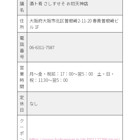
舗
酒ト肴 さしすせそ お初天神店
名
住
大阪府大阪市北区曽根崎2-11-20 春貴曽根崎ビ
所
ル 1F
電
話
06-6311-7587
番
号
営
業
月～金・祝前：17：00～翌5：00 土・日・
時
祝：11:30～翌5：00
間
定
休
なし
日
ク
ー
ポ
ン
https://www.hotpepper.jp/strJ001127295/map/