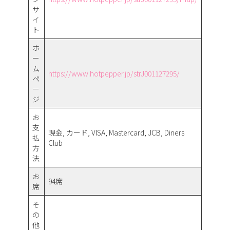
サ
イ
ト
ホ
ー
ム
https://www.hotpepper.jp/strJ001127295/
ペ
ー
ジ
お
支
現金, カード, VISA, Mastercard, JCB, Diners
払
Club
方
法
お
94席
席
そ
の
他