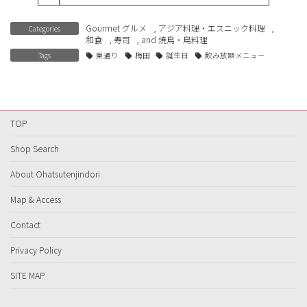
Gourmet グルメ
,
アジア料理・エスニック料理
,
Categories
和食
,
寿司
, and
焼鳥・鳥料理
Tags
東通り
梅田
誕生日
飲み放題メニュー
TOP
Shop Search
About Ohatsutenjindori
Map & Access
Contact
Privacy Policy
SITE MAP