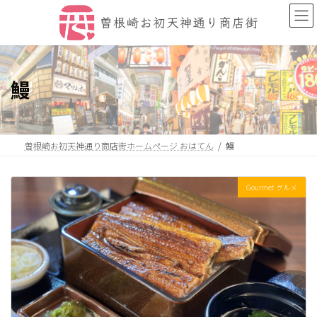
コ
ナ
ン
ビ
テ
ゲ
ン
ー
ツ
シ
へ
ョ
鰻
ス
ン
キ
に
ッ
移
プ
動
曽根崎お初天神通り商店街ホームページ おはてん
鰻
Gourmet グルメ