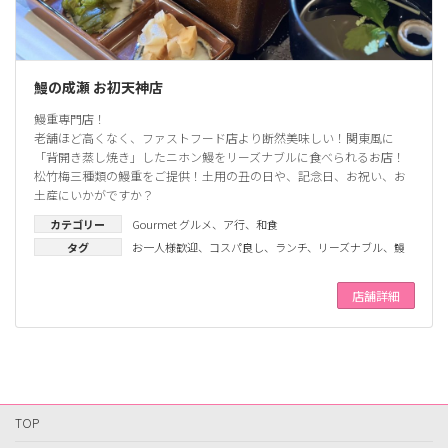
鰻の成瀬 お初天神店
鰻重専門店！
老舗ほど高くなく、ファストフード店より断然美味しい！関東風に
「背開き蒸し焼き」したニホン鰻をリーズナブルに食べられるお店！
松竹梅三種類の鰻重をご提供！土用の丑の日や、記念日、お祝い、お
土産にいかがですか？
カテゴリー
Gourmet グルメ
、
ア行
、
和食
タグ
お一人様歓迎
、
コスパ良し
、
ランチ
、
リーズナブル
、
鰻
店舗詳細
TOP