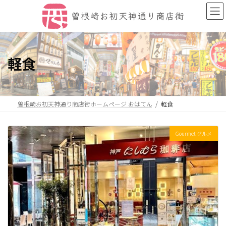
コ
ナ
ン
ビ
テ
ゲ
ン
ー
ツ
シ
へ
ョ
軽食
ス
ン
キ
に
ッ
移
プ
動
曽根崎お初天神通り商店街ホームページ おはてん
軽食
Gourmet グルメ