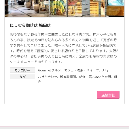
にしむら珈琲店 梅田店
戦後間もない1948年神戸に開業したにしむら珈琲店。神戸っ子はもち
ろんの事、観光で神戸を訪れられる多くの方と珈琲を通して寛ぎの時
間を共有してまいりました。唯一大阪に立地している店舗が梅田店で
す。時代を超えて普遍的に愛される店作りを目指しております。大阪キ
タの中心地、お初天神の入り口１階に構え、全店でも屈指の充実度の
ケーキメニューを揃えております。
カテゴリー
Gourmet グルメ
、
カフェ・喫茶・スイーツ
、
ナ行
タグ
お待ち合わせ
、
御商談場所
、
朝食
、
落ち着いた空間
、
軽
食
店舗詳細