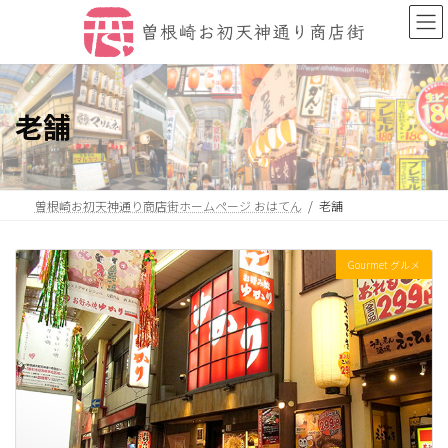
コ
ナ
ン
ビ
テ
ゲ
ン
ー
ツ
シ
へ
ョ
老舗
ス
ン
キ
に
ッ
移
プ
動
曽根崎お初天神通り商店街ホームページ おはてん
老舗
Gourmet グルメ