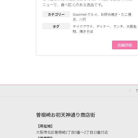
ニューで、食べ応えのある逸品です。
カテゴリー
Gourmet グルメ
、
お好み焼き・たこ焼
き
、
ハ行
タグ
テイクアウト
、
ディナー
、
ランチ
、
大阪名
物
、
焼きそば
店舗詳細
曽根崎お初天神通り商店街
【所在地】
大阪市北区曽根崎2丁目5番〜2丁目15番付近