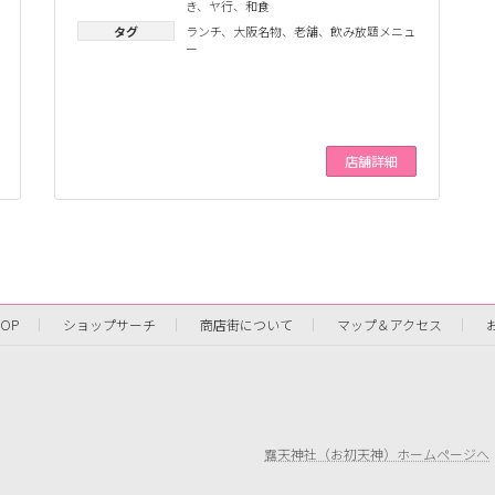
き
、
ヤ行
、
和食
タグ
ランチ
、
大阪名物
、
老舗
、
飲み放題メニュ
ー
店舗詳細
TOP
ショップサーチ
商店街について
マップ＆アクセス
露天神社（お初天神）ホームページへ