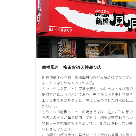
鶴橋風月 梅田お初天神通り店
創業70余年の老舗、鶴橋風月のお好み焼きはつなぎが少
なくたっぷりのキャベツが主役。
キャベツは季節ごとに産地を変え、常にベストな状態で
提供できるよう心がけており、先にかつおを乗せて焼き
上げる事で外はサクッと、中はふんわりした食感に仕上
がります。
もう一つの看板メニューの焼きそばは、注文ごとに茹で
る極太のたまご麺を使用しており、創業以来変わらない
特製ソースを絡めて焼き上げれば、他では味わえない美
味しさとなります。
この麺をお好み焼きに乗せたモダン焼きも自慢の人気メ