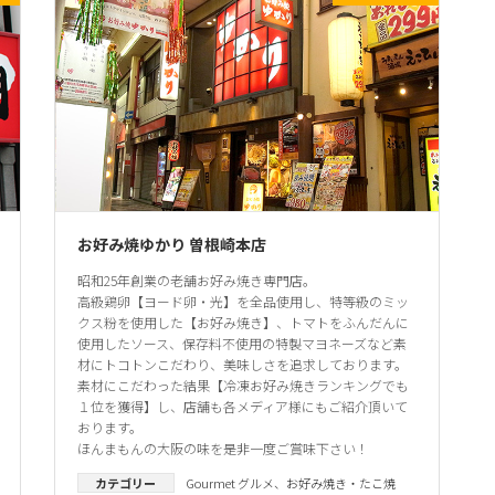
お好み焼ゆかり 曽根崎本店
昭和25年創業の老舗お好み焼き専門店。
高級鶏卵【ヨード卵・光】を全品使用し、特等級のミッ
クス粉を使用した【お好み焼き】、トマトをふんだんに
使用したソース、保存料不使用の特製マヨネーズなど素
材にトコトンこだわり、美味しさを追求しております。
素材にこだわった結果【冷凍お好み焼きランキングでも
１位を獲得】し、店舗も各メディア様にもご紹介頂いて
おります。
ほんまもんの大阪の味を是非一度ご賞味下さい！
カテゴリー
Gourmet グルメ
、
お好み焼き・たこ焼