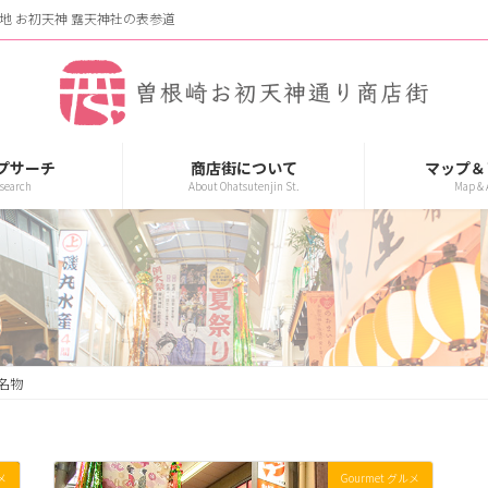
地 お初天神 露天神社の表参道
プサーチ
商店街について
マップ＆
search
About Ohatsutenjin St.
Map & 
名物
メ
Gourmet グルメ