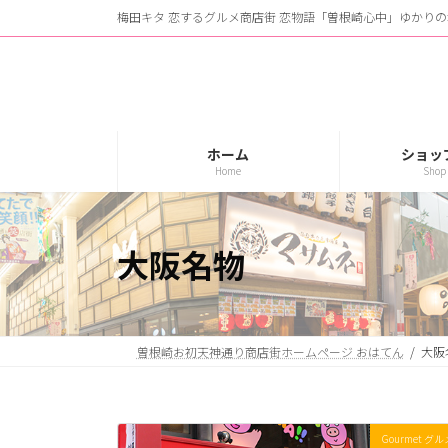
コ
ナ
梅田キタ 恋するグルメ商店街 恋物語「曽根崎心中」ゆかりの
ン
ビ
テ
ゲ
ン
ー
ツ
シ
へ
ョ
ス
ン
ホーム
ショッ
Home
Shop 
キ
に
ッ
移
プ
動
大阪名物
曽根崎お初天神通り商店街ホームページ おはてん
大阪
Gourmet グル