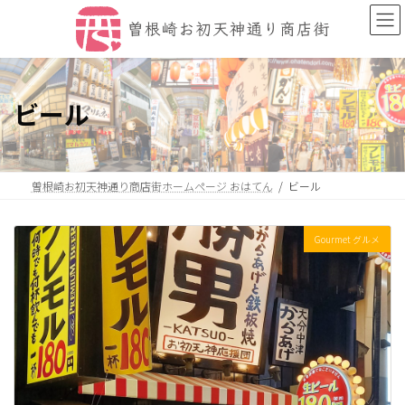
コ
ナ
ン
ビ
テ
ゲ
ン
ー
ツ
シ
へ
ョ
ビール
ス
ン
キ
に
ッ
移
プ
動
曽根崎お初天神通り商店街ホームページ おはてん
ビール
Gourmet グルメ