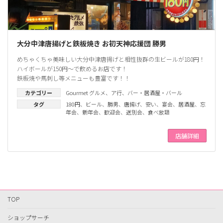
大分中津唐揚げと鉄板焼き お初天神応援団 勝男
めちゃくちゃ美味しい大分中津唐揚げと相性抜群の生ビールが180円！
ハイボールが150円～で飲めるお店です！
鉄板焼や馬刺し等メニューも豊富です！！
カテゴリー
Gourmet グルメ
、
ア行
、
バー・居酒屋・バール
タグ
180円
、
ビール
、
勝男
、
唐揚げ
、
安い
、
宴会
、
居酒屋
、
忘
年会
、
新年会
、
歓迎会
、
送別会
、
食べ放題
店舗詳細
TOP
ショップサーチ