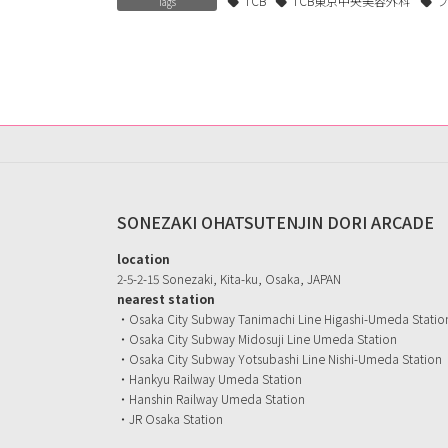
TCB
TCB東京中央美容外科
Tags
SONEZAKI OHATSUTENJIN DORI ARCADE
location
2-5-2-15 Sonezaki, Kita-ku, Osaka, JAPAN
nearest station
・Osaka City Subway Tanimachi Line Higashi-Umeda Statio
・Osaka City Subway Midosuji Line Umeda Station
・Osaka City Subway Yotsubashi Line Nishi-Umeda Station
・Hankyu Railway Umeda Station
・Hanshin Railway Umeda Station
・JR Osaka Station