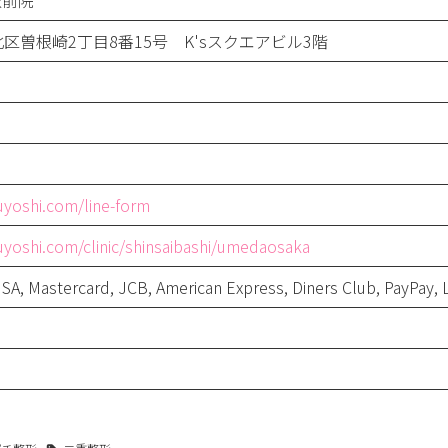
駅前院
区曽根崎2丁目8番15号 K'sスクエアビル3階
suyoshi.com/line-form
suyoshi.com/clinic/shinsaibashi/umedaosaka
, Mastercard, JCB, American Express, Diners Club, PayPay, 