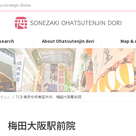
u-no-tenjin Shrine.
search
About Ohatsutenjin dori
Map & 
ューティー
TCB 東京中央美容外科 梅田大阪駅前院
科 梅田大阪駅前院