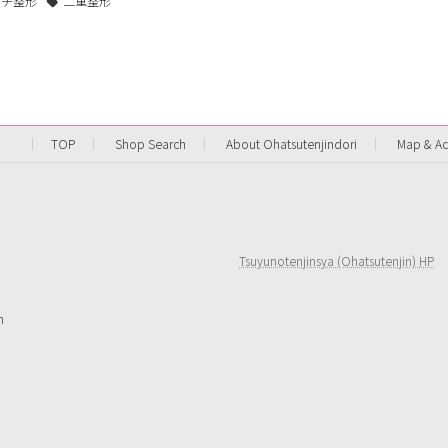
プチ整形
二重整形
TOP
Shop Search
About Ohatsutenjindori
Map & Ac
Tsuyunotenjinsya (Ohatsutenjin) HP
n