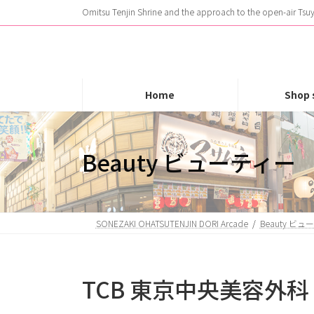
Skip
Skip
Omitsu Tenjin Shrine and the approach to the open-air Tsuy
to
to
the
the
content
Navigation
Home
Shop 
Beauty ビューティー
SONEZAKI OHATSUTENJIN DORI Arcade
Beauty ビ
TCB 東京中央美容外