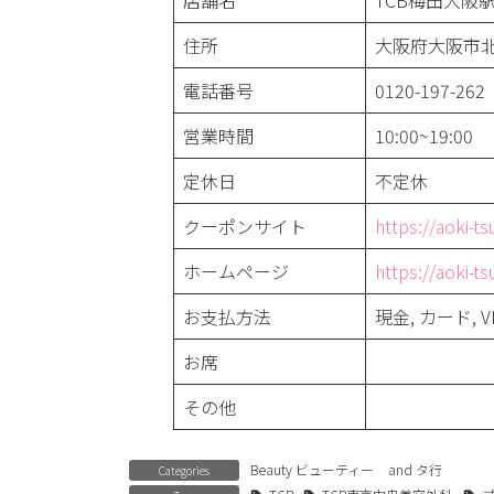
店舗名
TCB梅田大阪
住所
大阪府大阪市北
電話番号
0120-197-262
営業時間
10:00~19:00
定休日
不定休
クーポンサイト
https://aoki-t
ホームページ
https://aoki-t
お支払方法
現金, カード, VISA
お席
その他
Beauty ビューティー
and
タ行
Categories