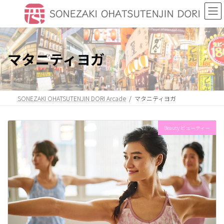
Skip
Skip
to
to
the
the
content
Navigation
マタニティヨガ
SONEZAKI OHATSUTENJIN DORI Arcade
マタニティヨガ
Beauty ビューティー