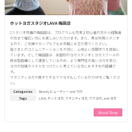
ホットヨガスタジオLAVA 梅田店
2スタジオ完備の梅田店は、プログラムも充実♪初心者の方から経験者
の方まで幅広い方にお楽しみいただけます。また、男女共用スタジオ
なので、ご夫婦やカップルでもお気軽にお立ち寄りください。
皆さまとのコミュニケーションを大切に、心地よい空間作りを目指し
ています。そして梅田店は、全国初のヨガスタジオとヨガスクールの
統合型店舗として運営しているのめ、より専門性の高いヨガを学び、
ヨガの知識やスキルをつけたいと考えている方におすすめの店舗で
す。
マタニティヨガや親子でするママヨガもしているのでHPをご覧くださ
い。
Categories
Beauty ビューティー
and
ラ行
Tags
LAVA
,
ホットヨガ
,
マタニティヨガ
,
ママヨガ
, and
ヨガ
About Shop