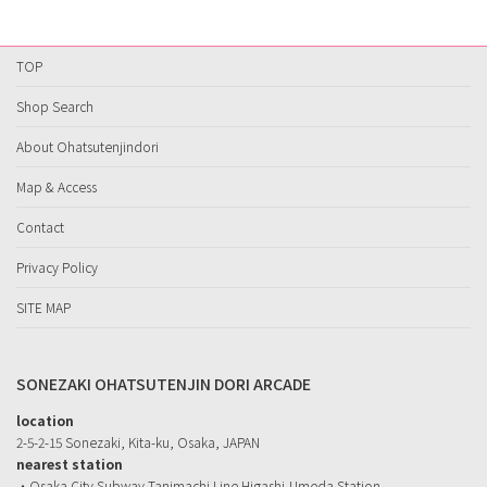
TOP
Shop Search
About Ohatsutenjindori
Map & Access
Contact
Privacy Policy
SITE MAP
SONEZAKI OHATSUTENJIN DORI ARCADE
location
2-5-2-15 Sonezaki, Kita-ku, Osaka, JAPAN
nearest station
・Osaka City Subway Tanimachi Line Higashi-Umeda Station