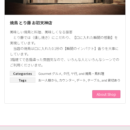
焼鳥 とり藤 お初天神店
美味しい焼鳥と料理、美味しくなる接客
とり藤では（燻し焼き）にこだわり、【口に入れた瞬間の感動】を
実現しています。
当店の焼鳥は口に入れた0.1秒の【瞬間のインパクト】香りを大事に
しています。
3階建てで各階違った雰囲気なので、いろんな人といろんなシーンでの
ご利用くださいませ。
Categories
Gourmet グルメ
,
タ行
,
ヤ行
, and
焼鳥・鳥料理
Tags
お一人様から
,
カウンター
,
デート
,
テーブル
, and
貸切あり
About Shop