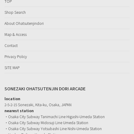
TOP
Shop Search
About Ohatsutenjindori
Map & Access
Contact
Privacy Policy
SITE MAP
SONEZAKI OHATSUTENJIN DORI ARCADE
location
2-5-2-15 Sonezaki, Kita-ku, Osaka, JAPAN
nearest station
・Osaka City Subway Tanimachi Line Higashi-Umeda Station
・Osaka City Subway Midosuji Line Umeda Station
・Osaka City Subway Yotsubashi Line Nishi-Umeda Station