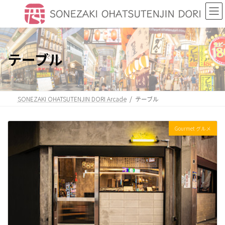
Skip
Skip
to
to
the
the
content
Navigation
テーブル
SONEZAKI OHATSUTENJIN DORI Arcade
テーブル
Gourmet グルメ