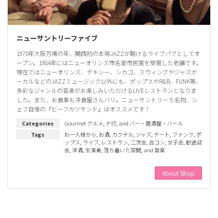
ニューサントリーファイブ
1970年大阪万博の年、関西初の本場JAZZが聴けるライブパブとしてオ
ープン。1984年にはニューオリンズ市名誉市民賞を受賞した老舗です。
現在ではニューオリンズ、デキシー、シカゴ、スウィングやジャズボ
ーカルなどのJAZZミュージック以外にも、ポップスやR&B、FUNK等、
多彩なジャンルの音楽がお楽しみいただけるLIVEレストランとなりま
した。また、お食事も洋食屋さんバリ。ニューサントリー５名物、シ
ェフ自慢の『ビーフカツサンド』はオススメです！
Categories
Gourmet グルメ
,
ナ行
, and
バー・居酒屋・バール
Tags
お一人様から
,
お酒
,
カクテル
,
ジャズ
,
デート
,
ファンク
,
ポ
ップス
,
ライブ
,
レストラン
,
二次会
,
合コン
,
女子会
,
歓送迎
会
,
洋酒
,
生演奏
,
落ち着いた空間
, and
音楽
About Shop