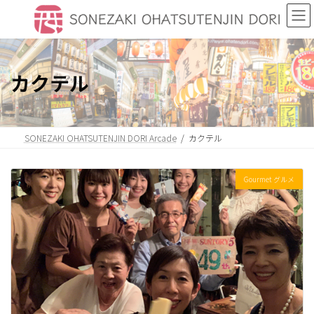
Skip
Skip
to
to
the
the
content
Navigation
カクテル
SONEZAKI OHATSUTENJIN DORI Arcade
カクテル
Gourmet グルメ