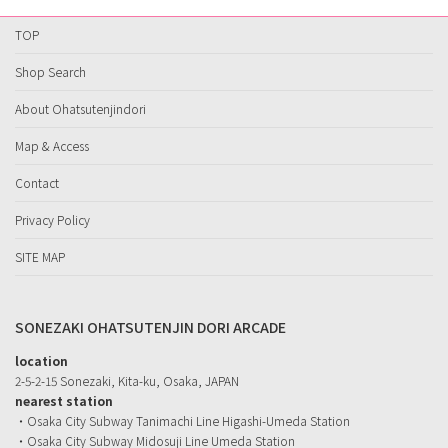
TOP
Shop Search
About Ohatsutenjindori
Map & Access
Contact
Privacy Policy
SITE MAP
SONEZAKI OHATSUTENJIN DORI ARCADE
location
2-5-2-15 Sonezaki, Kita-ku, Osaka, JAPAN
nearest station
・Osaka City Subway Tanimachi Line Higashi-Umeda Station
・Osaka City Subway Midosuji Line Umeda Station