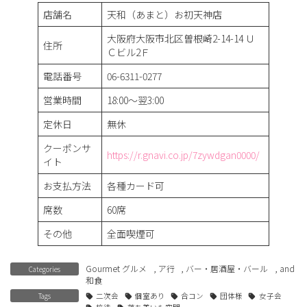
店舗名
天和（あまと）お初天神店
大阪府大阪市北区曽根崎2-14-14 Ｕ
住所
Ｃビル2Ｆ
電話番号
06-6311-0277
営業時間
18:00～翌3:00
定休日
無休
クーポンサ
https://r.gnavi.co.jp/7zywdgan0000/
イト
お支払方法
各種カード可
席数
60席
その他
全面喫煙可
Gourmet グルメ
,
ア行
,
バー・居酒屋・バール
, and
Categories
和食
Tags
二次会
個室あり
合コン
団体様
女子会