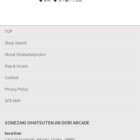
接待
落ち着いた空間
TOP
Shop Search
About Ohatsutenjindori
Map & Access
Contact
Privacy Policy
SITE MAP
SONEZAKI OHATSUTENJIN DORI ARCADE
location
2-5-2-15 Sonezaki, Kita-ku, Osaka, JAPAN