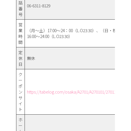
話
06-6311-8129
番
号
営
業
（月～土）17:00～24：00（L.O23:30）、（日・祝）
時
16:00～24:00（L.O23:30）
間
定
休
無休
日
ク
ー
ポ
ン
https://tabelog.com/osaka/A2701/A270101/27011648/
サ
イ
ト
ホ
ー