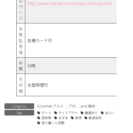
ム
http://www.eekatei.com/tenpo/03ohatu.html
ペ
ー
ジ
お
支
払
各種カード可
方
法
お
50席
席
そ
の
全面喫煙可
他
Gourmet グルメ
,
ア行
, and
焼肉
Categories
Tags
デート
テイクアウト
個室あり
合コン
団体様
女子会
接待
歓送迎会
落ち着いた空間