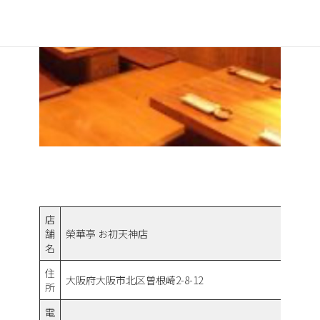
店
舗
榮華亭 お初天神店
名
住
大阪府大阪市北区曽根崎2-8-12
所
電