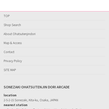
TOP
Shop Search
About Ohatsutenjindori
Map & Access
Contact
Privacy Policy
SITE MAP
SONEZAKI OHATSUTENJIN DORI ARCADE
location
2-5-2-15 Sonezaki, Kita-ku, Osaka, JAPAN
nearest station