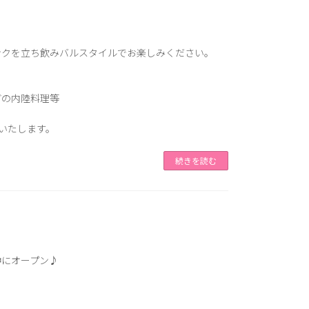
ンクを立ち飲みバルスタイルでお楽しみください。
どの内陸料理等
供いたします。
続きを読む
神にオープン♪