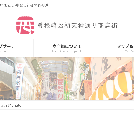
地 お初天神 露天神社の表参道
プサーチ
商店街について
マップ＆
search
About Ohatsutenjin St.
Map & 
hashi@ohaten