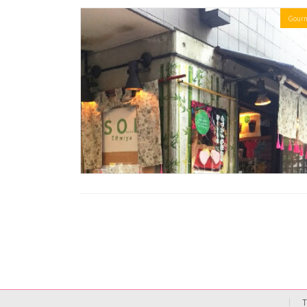
Gour
投
稿
の