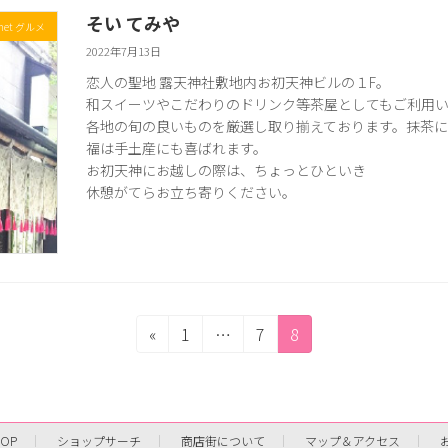
そい てみや
met グルメ
2022年7月13日
恋人の聖地 露天神社敷地内お初天神ビルの１F。
和スイーツやこだわりのドリンク等茶屋としてもご利用
各地の旬の良いものを厳選し取り揃えております。抹茶
福は手土産にも喜ばれます。
お初天神にお越しの際は、ちょっとひといき
休憩がてらお立ち寄りください。
固
固
固
«
1
…
7
8
定
定
定
ペ
ペ
ペ
ー
ー
ー
ジ
ジ
ジ
TOP
ショップサーチ
商店街について
マップ＆アクセス