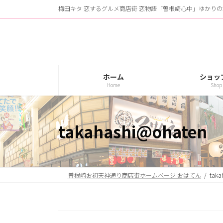
コ
ナ
梅田キタ 恋するグルメ商店街 恋物語「曽根崎心中」ゆかりの
ン
ビ
テ
ゲ
ン
ー
ツ
シ
へ
ョ
ス
ン
ホーム
ショッ
Home
Shop 
キ
に
ッ
移
プ
動
takahashi@ohaten
曽根崎お初天神通り商店街ホームページ おはてん
taka