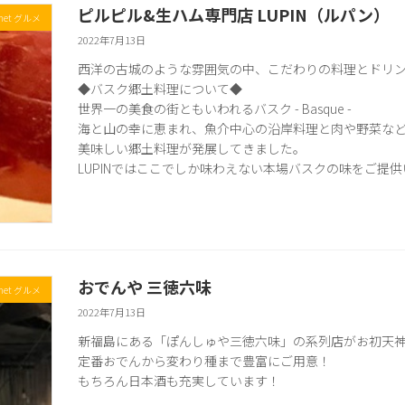
ピルピル&生ハム専門店 LUPIN（ルパン）
met グルメ
2022年7月13日
西洋の古城のような雰囲気の中、こだわりの料理とドリ
◆バスク郷土料理について◆
世界一の美食の街ともいわれるバスク - Basque -
海と山の幸に恵まれ、魚介中心の沿岸料理と肉や野菜な
美味しい郷土料理が発展してきました。
LUPINではここでしか味わえない本場バスクの味をご提
おでんや 三徳六味
met グルメ
2022年7月13日
新福島にある「ぽんしゅや三徳六味」の系列店がお初天
定番おでんから変わり種まで豊富にご用意！
もちろん日本酒も充実しています！