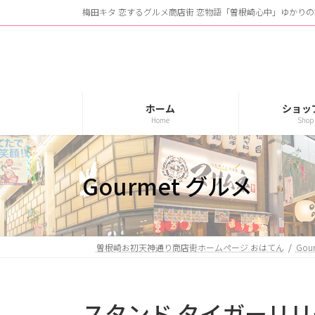
コ
ナ
梅田キタ 恋するグルメ商店街 恋物語「曽根崎心中」ゆかりの
ン
ビ
テ
ゲ
ン
ー
ツ
シ
へ
ョ
ス
ン
ホーム
ショッ
Home
Shop 
キ
に
ッ
移
プ
動
Gourmet グルメ
曽根崎お初天神通り商店街ホームページ おはてん
Gou
スタンド タイガーリリ