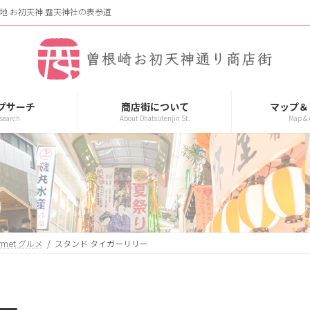
地 お初天神 露天神社の表参道
プサーチ
商店街について
マップ＆
search
About Ohatsutenjin St.
Map & 
rmet グルメ
スタンド タイガーリリー
ー