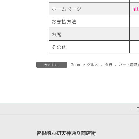
ホームページ
ht
お支払方法
お席
その他
Gourmet グルメ
、
タ行
、
バー・居酒
カテゴリー
曽根崎お初天神通り商店街