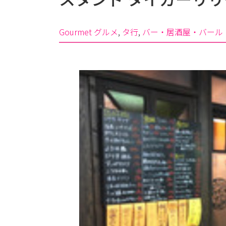
Gourmet グルメ
, 
タ行
, 
バー・居酒屋・バール