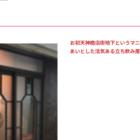
お初天神商店街地下というマニ
あいとした活気ある立ち飲み居