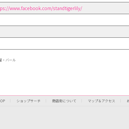
tps://www.facebook.com/standtigerlily/
屋・バール
TOP
ショップサーチ
商店街について
マップ＆アクセス